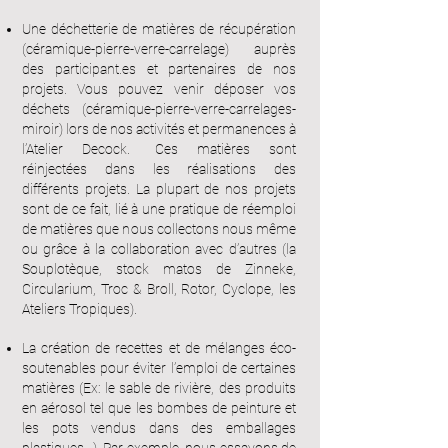
Une déchetterie de matières de récupération
(céramique-pierre-verre-carrelage) auprès
des participant.es et partenaires de nos
projets. Vous pouvez venir déposer vos
déchets (céramique-pierre-verre-carrelages-
miroir) lors de nos activités et permanences à
l’Atelier Decock.
Ces matières sont
réinjectées dans les réalisations des
différents projets. La plupart de nos projets
sont de ce fait, lié à une pratique de réemploi
de matières que nous collectons nous même
ou grâce à la collaboration avec d’autres (la
Souplotèque, stock matos de Zinneke,
Circularium, Troc & Broll, Rotor, Cyclope, les
Ateliers Tropiques).
La création de recettes et de mélanges éco-
soutenables pour éviter l’emploi de certaines
matières (Ex: le sable de rivière, des produits
en aérosol tel que les bombes de peinture et
les pots vendus dans des emballages